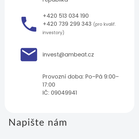
+420 513 034 190
phone
+420 739 299 343
(pro kvalif.
investory)
local_post_office
invest@ambeat.cz
Provozní doba: Po–Pá 9:00–
17:00
IČ: 09049941
Napište nám