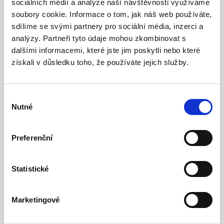
sociálních médií a analýze naší návštěvnosti využíváme
soubory cookie. Informace o tom, jak náš web používáte,
sdílíme se svými partnery pro sociální média, inzerci a
analýzy. Partneři tyto údaje mohou zkombinovat s
dalšími informacemi, které jste jim poskytli nebo které
získali v důsledku toho, že používáte jejich služby.
Pro vztahy s partnery
Petr Michalec
Výběr
Nutné
souhlasu
Petr Michalec je klíčovou osobností za
fondem Ambeat Equity. S bohatými
Preferenční
zkušenostmi v oblasti investic a hlubokým
porozuměním sektoru seniorské péče, Petr
Statistické
vede strategické směřování fondu a
zajišťuje jeho stabilní růst. Jeho vize a
odhodlání jsou zárukou etického a
Marketingové
úspěšného zhodnocování kapitálu.