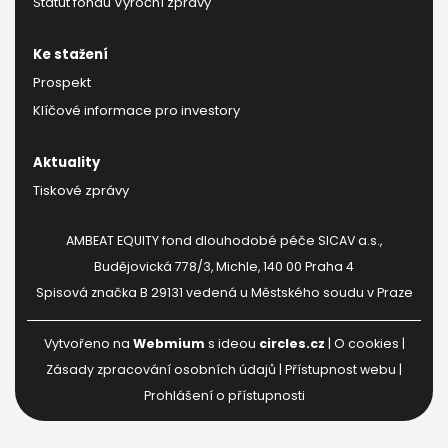
Statut fondu
Výroční zprávy
Ke stažení
Prospekt
Klíčové informace pro investory
Aktuality
Tiskové zprávy
AMBEAT EQUITY fond dlouhodobé péče SICAV a.s.,
Budějovická 778/3, Michle, 140 00 Praha 4
Spisová značka B 29131 vedená u Městského soudu v Praze
Vytvořeno na
Webmium
s ideou
circles.cz
|
O cookies
|
Zásady zpracování osobních údajů
| Přístupnost webu |
Prohlášení o přístupnosti