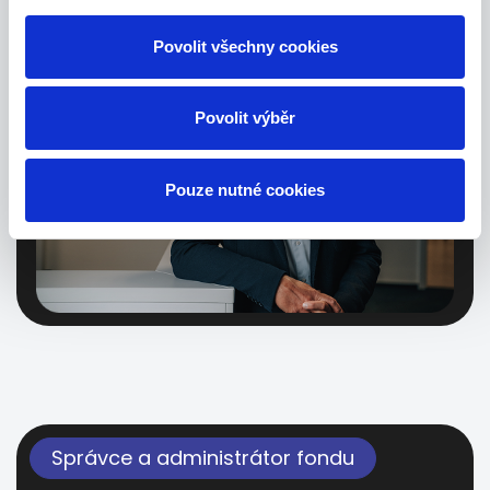
Povolit všechny cookies
Povolit výběr
Pouze nutné cookies
Správce a administrátor fondu